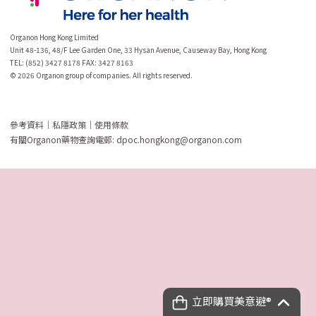
Organon Hong Kong Limited
Unit 48-136, 48/F Lee Garden One, 33 Hysan Avenue, Causeway Bay, Hong Kong
TEL: (852) 3427 8178 FAX: 3427 8163
© 2026 Organon group of companies. All rights reserved.
參考資料
｜
私隱政策
｜
使用條款
有關Organon藥物查詢電郵:
dpoc.hongkong@organon.com
立即購買美意避®