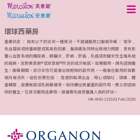
環球西藥房
重要訊息 ： 如有以下的任何一種情況，不建議服用口服避孕藥 ： 懷孕﹑
有血凝固或栓塞病歷或其高危因素﹑偏頭痛及同時出現視力問題﹑患有影
理
響心血管系統的糖尿病﹑胰臟炎﹑肝病﹑肝癌﹑乳癌或有關女性生殖系統
的癌病，及對美意避®或安意避®所含的成分敏感。如需服用，請先諮詢醫
生。服藥期間，部分女性可能會出現輕微的副作用，一般會在服用的首數
種類
個月後消失，這些反應包括 ： 陰道的點滴出血﹑噁心或嘔吐﹑頭痛﹑體
重轉變﹑皮膚敏感或乳房脹痛等。如持續出現嚴重的副作用，應立即諮詢
好處
妳的醫生。在首次服用此藥物，建議應先接受醫護人員的評估。
HK-XHD-110102 Feb/2026
副作用