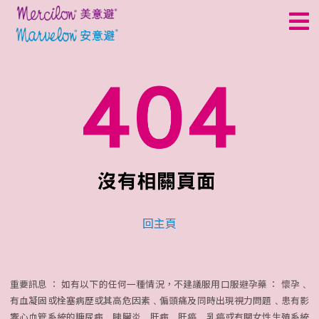
理
種類
好處
回主頁
副作用
重要訊息 ： 如有以下的任何一種情況，不建議服用口服避孕藥 ： 懷孕﹑
有血凝固或栓塞病歷或其高危因素﹑偏頭痛及同時出現視力問題﹑患有影
響心血管系統的糖尿病﹑胰臟炎﹑肝病﹑肝癌﹑乳癌或有關女性生殖系統