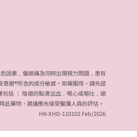
其高危因素﹑偏頭痛及同時出現視力問題﹑患有
安意避®所含的成分敏感。如需服用，請先諮
包括 ： 陰道的點滴出血﹑噁心或嘔吐﹑頭
用此藥物，建議應先接受醫護人員的評估。
HK-XHD-110102 Feb/2026