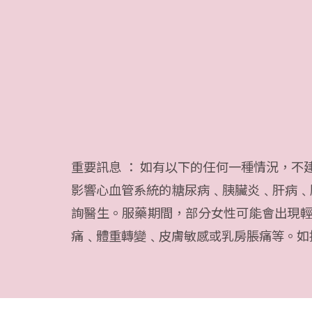
重要訊息 ： 如有以下的任何一種情況，不
影響心血管系統的糖尿病﹑胰臟炎﹑肝病﹑
詢醫生。服藥期間，部分女性可能會出現輕
痛﹑體重轉變﹑皮膚敏感或乳房脹痛等。如