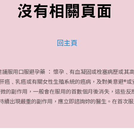
回主頁
建議服用口服避孕藥 ： 懷孕﹑有血凝固或栓塞病歷或
肝癌﹑乳癌或有關女性生殖系統的癌病，及對美意避®或
微的副作用，一般會在服用的首數個月後消失，這些反應
持續出現嚴重的副作用，應立即諮詢妳的醫生。在首次服