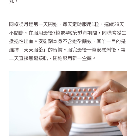
丸。
同樣從月經第一天開始，每天定時服用1粒，連續28天
不間斷。在服用最後7粒或4粒安慰劑期間，同樣會發生
撤退性出血。安慰劑本身不含避孕藥效，其唯一目的是
維持「天天服藥」的習慣。服完最後一粒安慰劑後，第
二天直接無縫接軌，開始服用新一盒藥。