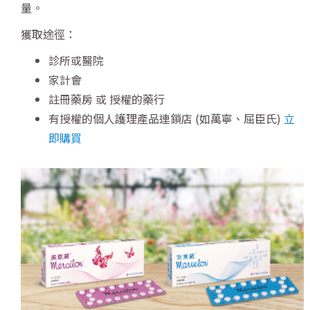
量。
獲取途徑：
診所或醫院
家計會
註冊藥房 或 授權的藥行
有授權的個人護理產品連鎖店 (如萬寧、屈臣氏)
立
即購買