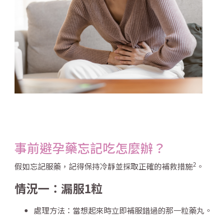
事前避孕藥忘記吃怎麼辦？
2
假如忘記服藥，記得保持冷靜並採取正確的補救措施
。
情況一：漏服1粒
處理方法：當想起來時立即補服錯過的那一粒藥丸。