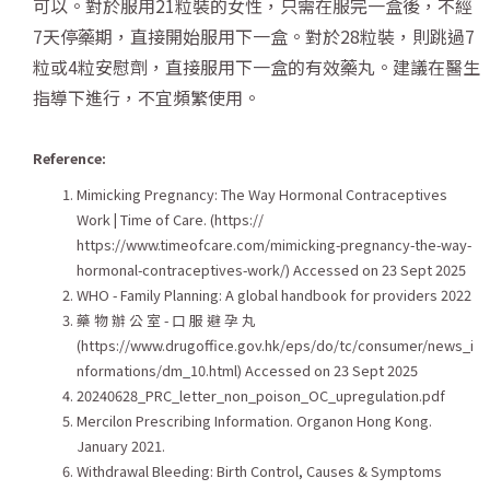
可以。對於服用21粒裝的女性，只需在服完一盒後，不經
7天停藥期，直接開始服用下一盒。對於28粒裝，則跳過7
粒或4粒安慰劑，直接服用下一盒的有效藥丸。建議在醫生
指導下進行，不宜頻繁使用。
Reference:
Mimicking Pregnancy: The Way Hormonal Contraceptives
Work | Time of Care. (https://
https://www.timeofcare.com/mimicking-pregnancy-the-way-
hormonal-contraceptives-work/) Accessed on 23 Sept 2025
WHO - Family Planning: A global handbook for providers 2022
藥 物 辦 公 室 - 口 服 避 孕 丸
(https://www.drugoffice.gov.hk/eps/do/tc/consumer/news_i
nformations/dm_10.html) Accessed on 23 Sept 2025
20240628_PRC_letter_non_poison_OC_upregulation.pdf
Mercilon Prescribing Information. Organon Hong Kong.
January 2021.
Withdrawal Bleeding: Birth Control, Causes & Symptoms