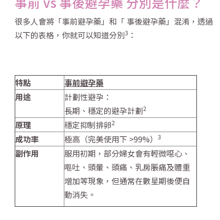
事前 vs 事後避孕藥 分別是什麼？
很多人會將「事前避孕藥」和「 事後避孕藥」混淆，透過
3
以下的表格，你就可以知道分別
：
特點
事前避孕藥
用途
計劃性避孕：
2
長期、穩定的避孕計劃
2
原理
穩定抑制排卵
3
成功率
極高（完美使用下 >99%）
副作用
服用初期，部分婦女會有輕微噁心、
嘔吐、頭暈、頭痛、乳房脹痛及體重
增加等現象，但通常在數星期後便自
動消失。