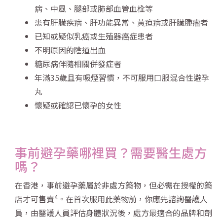
病、中風、腿部或肺部血管血栓等
患有肝臟疾病、肝功能異常、黃疸病或肝臟腫瘤者
已知或疑似乳癌或生殖器癌症患者
不明原因的陰道出血
糖尿病伴隨相關併發症者
年滿35歲且有吸煙習慣，不可服用口服混合性避孕
丸
懷疑或確認已懷孕的女性
事前避孕藥哪裡買？需要醫生處方
嗎？
在香港，事前避孕藥屬於非處方藥物，但必需在授權的藥
4
店才可售賣
。在首次服用此藥物前，你應先諮詢醫護人
員，由醫護人員評估身體狀況後，處方最適合的品牌和劑