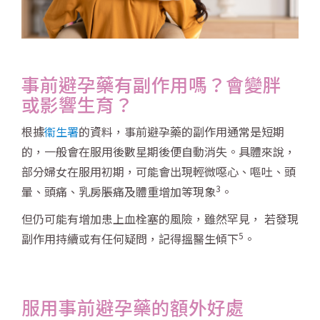
事前避孕藥有副作用嗎？會變胖
或影響生育？
根據
衞生署
的資料，事前避孕藥的副作用通常是短期
的，一般會在服用後數星期後便自動消失。具體來說，
部分婦女在服用初期，可能會出現輕微噁心、嘔吐、頭
3
暈、頭痛、乳房脹痛及體重增加等現象
。
但仍可能有增加患上血栓塞的風險，雖然罕見， 若發現
5
副作用持續或有任何疑問，記得搵醫生傾下
。
服用事前避孕藥的額外好處