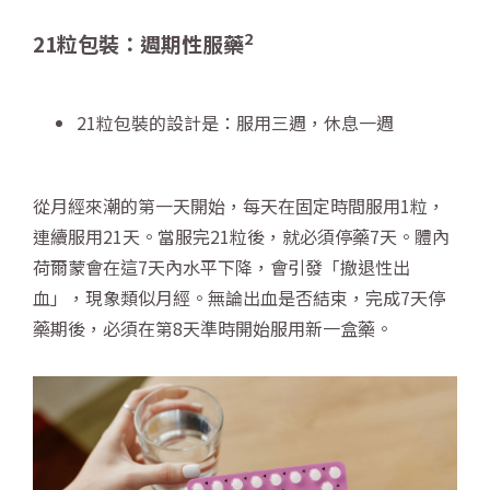
2
21
粒包裝：週期性服藥
21粒包裝的設計是：服用三週，休息一週
從月經來潮的第一天開始，每天在固定時間服用1粒，
連續服用21天。當服完21粒後，就必須停藥7天。體內
荷爾蒙會在這7天內水平下降，會引發「撤退性出
血」，現象類似月經。無論出血是否結束，完成7天停
藥期後，必須在第8天準時開始服用新一盒藥。