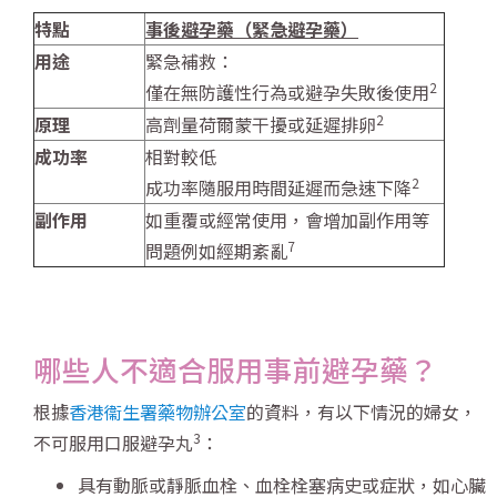
特點
事後避孕藥（緊急避孕藥）
用途
緊急補救：
2
僅在無防護性行為或避孕失敗後使用
2
原理
高劑量荷爾蒙干擾或延遲排卵
成功率
相對較低
2
成功率隨服用時間延遲而急速下降
副作用
如重覆或經常使用，會增加副作用等
7
問題例如經期紊亂
哪些人不適合服用事前避孕藥？
根據
香港衞生署藥物辦公室
的資料，有以下情況的婦女，
3
不可服用口服避孕丸
：
具有動脈或靜脈血栓、血栓栓塞病史或症狀，如心臟