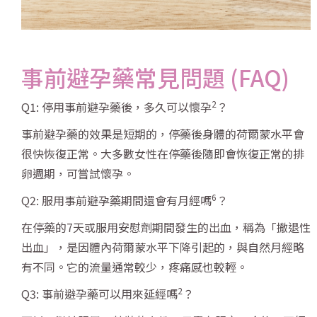
事前避孕藥常見問題 (FAQ)
2
Q1: 停用事前避孕藥後，多久可以懷孕
？
事前避孕藥的效果是短期的，停藥後身體的荷爾蒙水平會
很快恢復正常。大多數女性在停藥後隨即會恢復正常的排
卵週期，可嘗試懷孕。
6
Q2: 服用事前避孕藥期間還會有月經嗎
？
在停藥的7天或服用安慰劑期間發生的出血，稱為「撤退性
出血」，是因體內荷爾蒙水平下降引起的，與自然月經略
有不同。它的流量通常較少，疼痛感也較輕。
2
Q3: 事前避孕藥可以用來延經嗎
？