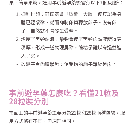
1
果。簡單來說，運用事前避孕藥後會有以下3個反應
：
抑制排卵：荷爾蒙會「欺騙」大腦，使其認為身
體已經懷孕，從而抑制卵巢釋放卵子。沒有卵
子，自然就不會發生受精。
增厚子宮頸黏液：藥物會使子宮頸的黏液變得更
稠厚，形成一道物理屏障，讓精子難以穿過並進
入子宮。
改變子宮內膜狀態：使受精的卵子難於著床。
事前避孕藥怎麼吃？看懂21粒及
28粒裝分別
市面上的事前避孕藥主要分為21粒和28粒兩種包裝，服
用方式略有不同，但原理相同。