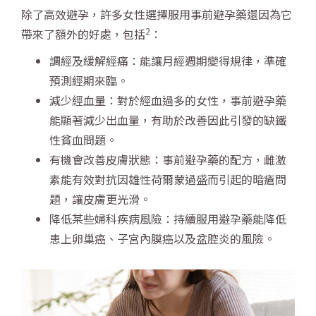
除了高效避孕，許多女性選擇服用事前避孕藥還因為它
2
帶來了額外的好處，包括
：
調經及緩解經痛：能讓月經週期變得規律，準確
預測經期來臨。
減少經血量：對於經血過多的女性，事前避孕藥
能顯著減少出血量，有助於改善因此引發的缺鐵
性貧血問題。
有機會改善皮膚狀態：事前避孕藥的配方，雌激
素能有效對抗因雄性荷爾蒙過盛而引起的暗瘡問
題，讓皮膚更光滑。
降低某些婦科疾病風險：持續服用避孕藥能降低
患上卵巢癌、子宮內膜癌以及盆腔炎的風險。